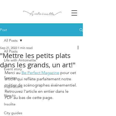
Post
All Posts
Sep 21, 2022
1 min read
All Posts
"Mettre les petits plats
Life with Antoinette
dans les grands, un art!"
Event story
Merci au 
Be Perfect Magazine
 pour cet 
Services
article qui reflète parfaitement notre 
métier de scénographes événementiel. 
Inspirations
Retrouvez l'article en entier dans le 
How to
PDF au bas de cette page. 
Insolite
City guides