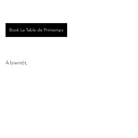
Book La Table de Printemps
À bientôt, 
La team Antoinette