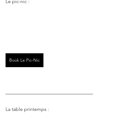
Le pic-nic :
Book Le Pic-Nic
La table printemps :